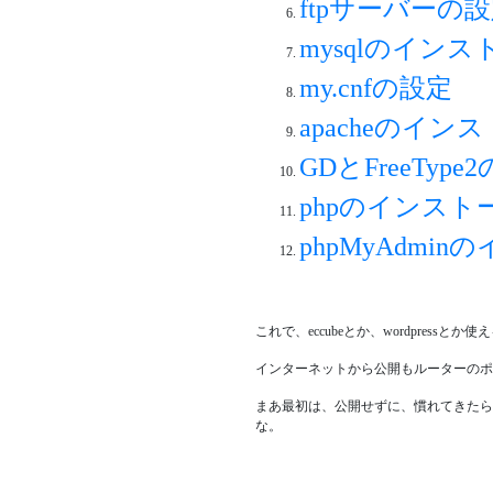
ftpサーバーの
mysqlのインス
my.cnfの設定
apacheのイン
GDとFreeTy
phpのインスト
phpMyAdmi
これで、eccubeとか、wordpressと
インターネットから公開もルーターのポ
まあ最初は、公開せずに、慣れてきたら
な。