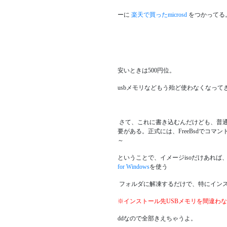
ーに
楽天で買ったmicrosd
をつかってる
安いときは500円位。
usbメモリなどもう殆ど使わなくなって
さて、これに書き込むんだけども、普通
要がある。正式には、FreeBsdでコ
～
ということで、イメージisoだけあれ
for Windows
を使う
フォルダに解凍するだけで、特にイン
※インストール先USBメモリを間違わ
ddなので全部きえちゃうよ。