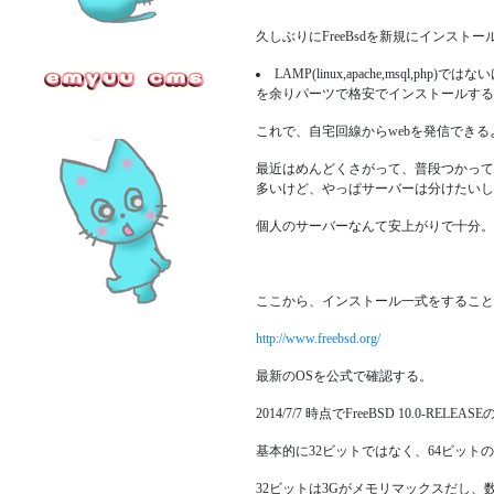
久しぶりにFreeBsdを新規にインスト
LAMP(linux,apache,msql,php)ではない
を余りパーツで格安でインストールする
これで、自宅回線からwebを発信できる
最近はめんどくさがって、普段つかってる
多いけど、やっぱサーバーは分けたいし、
個人のサーバーなんて安上がりで十分
ここから、インストール一式をすること
http://www.freebsd.org/
最新のOSを公式で確認する。
2014/7/7 時点でFreeBSD 10.0-RELEA
基本的に32ビットではなく、64ビッ
32ビットは3Gがメモリマックスだし